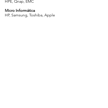
HPE, Qnap, EMC
Micro Informática
HP, Samsung, Toshiba, Apple
Software
Microsoft, Linux
Redes de Comunicações
Aruba, AVAYA, CISCO, HPE
Soluções de Comunicação Unificadas
Avaya, Polycom, Samsung
Soluções de Audio e Video
Canon, Ergotron, Pioneer, Samsung
Segurança
Anubis Networks, Checkpoint, McAfee,
Sophos
Copyright © 2016 CONNECTing